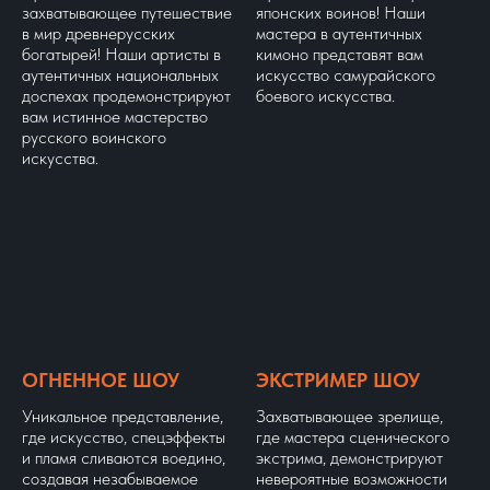
захватывающее путешествие
японских воинов! Наши
в мир древнерусских
мастера в аутентичных
богатырей! Наши артисты в
кимоно представят вам
аутентичных национальных
искусство самурайского
доспехах продемонстрируют
боевого искусства.
вам истинное мастерство
русского воинского
искусства.
ОГНЕННОЕ ШОУ
ЭКСТРИМЕР ШОУ
Уникальное представление,
Захватывающее зрелище,
где искусство, спецэффекты
где мастера сценического
и пламя сливаются воедино,
экстрима, демонстрируют
создавая незабываемое
невероятные возможности