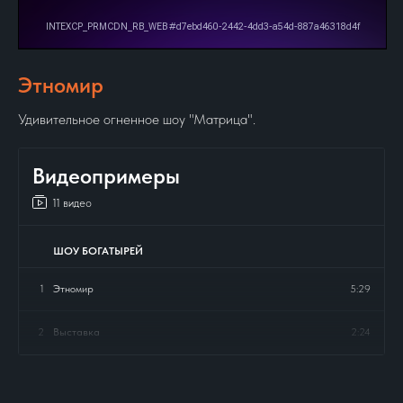
Этномир
Удивительное огненное шоу "Матрица".
Видеопримеры
11 видео
ШОУ БОГАТЫРЕЙ
1
Этномир
5:29
2
Выставка
2:24
3
Детский праздник
1:15