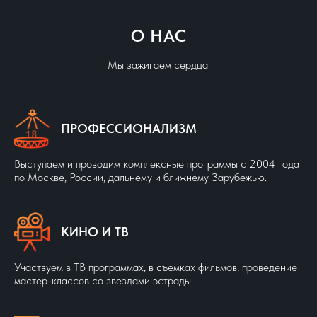
4
Корпоратив
3:29
О НАС
5
Масленица
1:32
Мы зажигаем сердца!
ЙОГА-ШОУ
6
Корпоратив №1
1:47
ПРОФЕССИОНАЛИЗМ
7
Корпоратив №2
0:11
Выступаем и проводим комплексные программы с 2004 года
по Москве, России, дальнему и ближнему Зарубежью.
СПЕЦНАЗ-ШОУ
8
Презентация
5:04
КИНО И ТВ
ШОУ САМУРАЕВ
Участвуем в ТВ программах, в съемках фильмов, проведение
мастер-классов со звездами эстрады.
9
Частное мероприятие
1:34