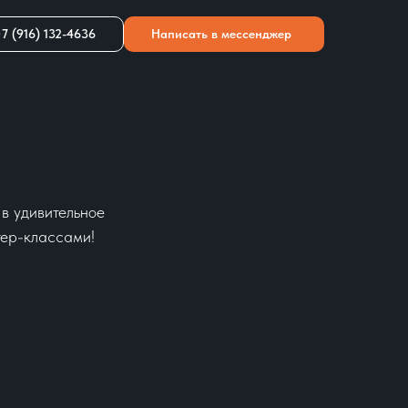
7 (916) 132-4636
Написать в мессенджер
в удивительное
тер-классами!