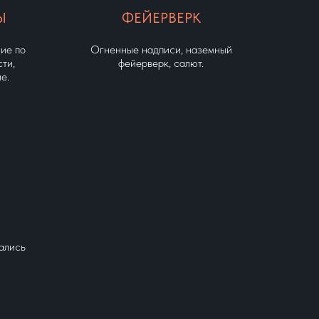
Ы
ФЕЙЕРВЕРК
ие по
Огненные надписи, наземный
ти,
фейерверк, салют.
е.
ались